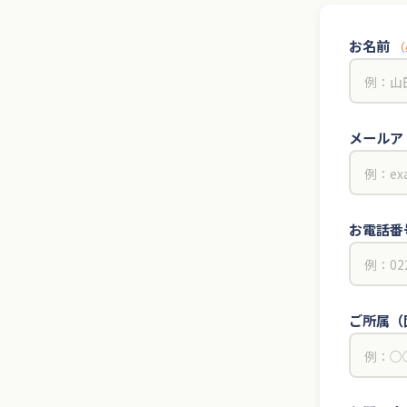
お名前
（
メールア
お電話番
ご所属（